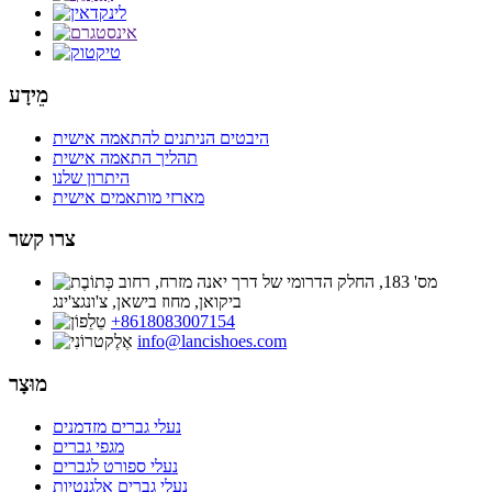
מֵידָע
היבטים הניתנים להתאמה אישית
תהליך התאמה אישית
היתרון שלנו
מארזי מותאמים אישית
צרו קשר
מס' 183, החלק הדרומי של דרך יאנה מזרח, רחוב
ביקואן, מחוז בישאן, צ'ונגצ'ינג
‎+8618083007154
info@lancishoes.com
מוּצָר
נעלי גברים מזדמנים
מגפי גברים
נעלי ספורט לגברים
נעלי גברים אלגנטיות