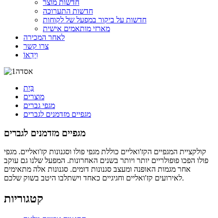
חדשות מוצר
חדשות התערוכה
חדשות על ביקור במפעל של לקוחות
מארזי מותאמים אישית
לאחר המכירה
צרו קשר
וִידֵאוֹ
בַּיִת
מוצרים
מגפי גברים
מגפיים מזדמנים לגברים
מגפיים מזדמנים לגברים
קולקציית המגפיים הקז'ואליים כוללת מגפי פולו וסגנונות קז'ואליים. מגפי
פולו הפכו פופולריים יותר ויותר בשנים האחרונות. המפעל שלנו גם עוקב
אחר מגמות האופנה ומעצב סגנונות דומים. סגנונות אלה מתאימים
לאירועים קז'ואליים וחגיגיים כאחד וישתלבו היטב בשוק שלכם.
קטגוריות